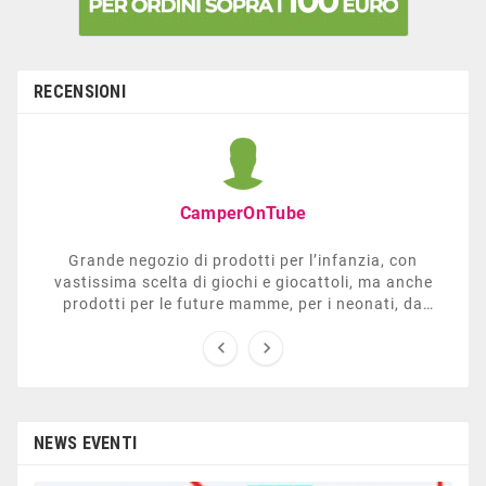
RECENSIONI
CamperOnTube
Grande negozio di prodotti per l’infanzia, con
vastissima scelta di giochi e giocattoli, ma anche
prodotti per le future mamme, per i neonati, da
carrozzelle e passeggini a lettini. Ha anche una


sezione dedicata all’arredo giardino, giochi all’aperto,
gazebo, tavoli da ping-pong, altalene, ecc. Personale
esperto, disponibile a consigliare e illustrare gli
articoli. Difficile non trovare risposta a quel che si
cerca.
NEWS EVENTI