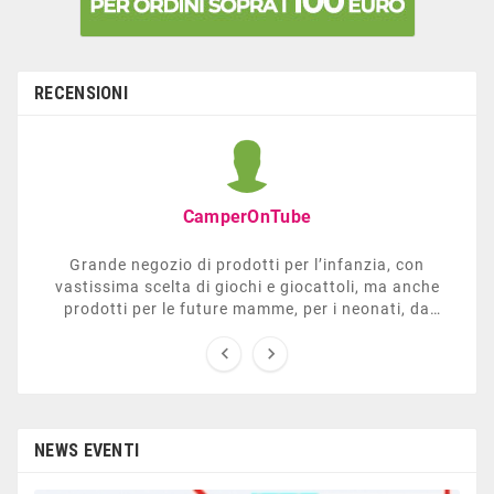
RECENSIONI
CamperOnTube
Grande negozio di prodotti per l’infanzia, con
vastissima scelta di giochi e giocattoli, ma anche
prodotti per le future mamme, per i neonati, da
carrozzelle e passeggini a lettini. Ha anche una


sezione dedicata all’arredo giardino, giochi all’aperto,
gazebo, tavoli da ping-pong, altalene, ecc. Personale
esperto, disponibile a consigliare e illustrare gli
articoli. Difficile non trovare risposta a quel che si
cerca.
NEWS EVENTI