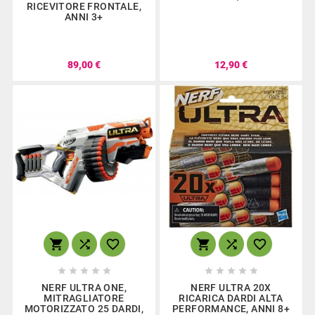
RICEVITORE FRONTALE,
ANNI 3+
89,00 €
12,90 €
















NERF ULTRA ONE,
NERF ULTRA 20X
MITRAGLIATORE
RICARICA DARDI ALTA
MOTORIZZATO 25 DARDI,
PERFORMANCE, ANNI 8+