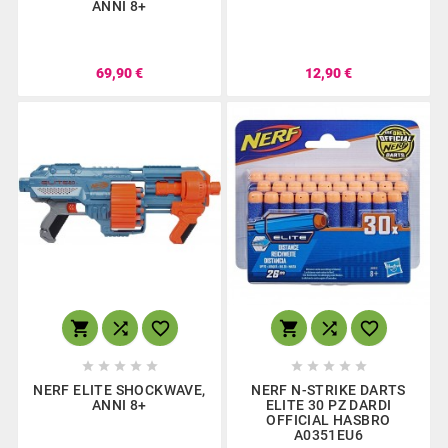
ANNI 8+
69,90 €
12,90 €
















NERF ELITE SHOCKWAVE,
NERF N-STRIKE DARTS
ANNI 8+
ELITE 30 PZ DARDI
OFFICIAL HASBRO
A0351EU6