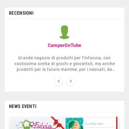
RECENSIONI
CamperOnTube
Grande negozio di prodotti per l’infanzia, con
vastissima scelta di giochi e giocattoli, ma anche
prodotti per le future mamme, per i neonati, da
carrozzelle e passeggini a lettini. Ha anche una


sezione dedicata all’arredo giardino, giochi all’aperto,
gazebo, tavoli da ping-pong, altalene, ecc. Personale
esperto, disponibile a consigliare e illustrare gli
articoli. Difficile non trovare risposta a quel che si
cerca.
NEWS EVENTI