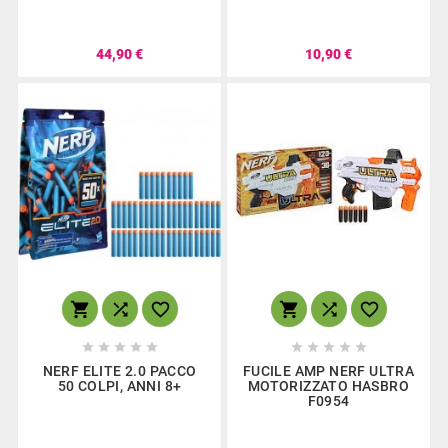
44,90 €
10,90 €
















NERF ELITE 2.0 PACCO
FUCILE AMP NERF ULTRA
50 COLPI, ANNI 8+
MOTORIZZATO HASBRO
F0954