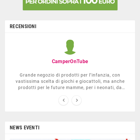
RECENSIONI
CamperOnTube
Grande negozio di prodotti per l’infanzia, con
vastissima scelta di giochi e giocattoli, ma anche
prodotti per le future mamme, per i neonati, da
carrozzelle e passeggini a lettini. Ha anche una


sezione dedicata all’arredo giardino, giochi all’aperto,
gazebo, tavoli da ping-pong, altalene, ecc. Personale
esperto, disponibile a consigliare e illustrare gli
articoli. Difficile non trovare risposta a quel che si
cerca.
NEWS EVENTI