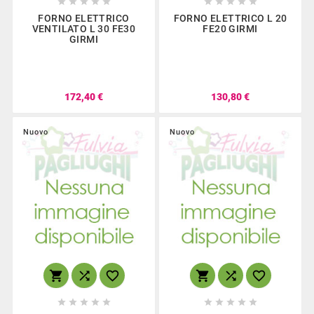










FORNO ELETTRICO
FORNO ELETTRICO L 20
VENTILATO L 30 FE30
FE20 GIRMI
GIRMI
172,40 €
130,80 €
Nuovo
Nuovo















