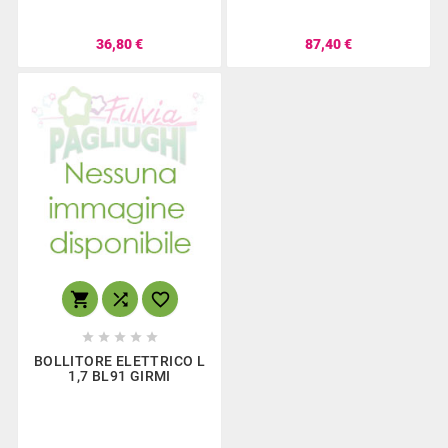
36,80 €
87,40 €








BOLLITORE ELETTRICO L
1,7 BL91 GIRMI