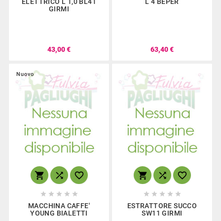
ELETTRICO L 1,0 BL41
L 4 BEPER
GIRMI
43,00 €
63,40 €
Nuovo
















MACCHINA CAFFE'
ESTRATTORE SUCCO
YOUNG BIALETTI
SW11 GIRMI