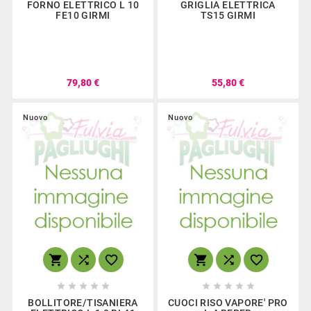
FORNO ELETTRICO L 10
GRIGLIA ELETTRICA
FE10 GIRMI
TS15 GIRMI
79,80 €
55,80 €
Nuovo
Nuovo
















BOLLITORE/TISANIERA
CUOCI RISO VAPORE' PRO