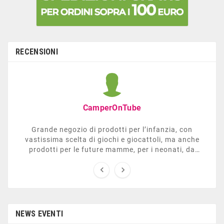
RECENSIONI
CamperOnTube
Grande negozio di prodotti per l’infanzia, con
vastissima scelta di giochi e giocattoli, ma anche
prodotti per le future mamme, per i neonati, da
carrozzelle e passeggini a lettini. Ha anche una


sezione dedicata all’arredo giardino, giochi all’aperto,
gazebo, tavoli da ping-pong, altalene, ecc. Personale
esperto, disponibile a consigliare e illustrare gli
articoli. Difficile non trovare risposta a quel che si
cerca.
NEWS EVENTI