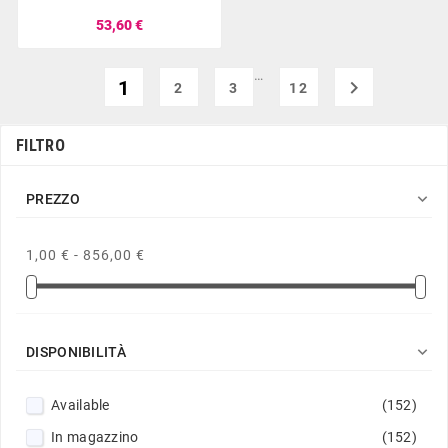
53,60 €
…
1

2
3
12
FILTRO

PREZZO
1,00 € - 856,00 €

DISPONIBILITÀ
Available
(152)
In magazzino
(152)