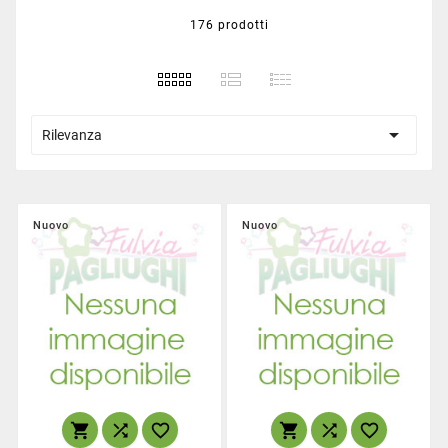
176 prodotti

Rilevanza
Nuovo
Nuovo





