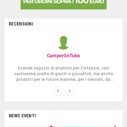
RECENSIONI
CamperOnTube
Grande negozio di prodotti per l’infanzia, con
vastissima scelta di giochi e giocattoli, ma anche
prodotti per le future mamme, per i neonati, da
carrozzelle e passeggini a lettini. Ha anche una


sezione dedicata all’arredo giardino, giochi all’aperto,
gazebo, tavoli da ping-pong, altalene, ecc. Personale
esperto, disponibile a consigliare e illustrare gli
articoli. Difficile non trovare risposta a quel che si
cerca.
NEWS EVENTI