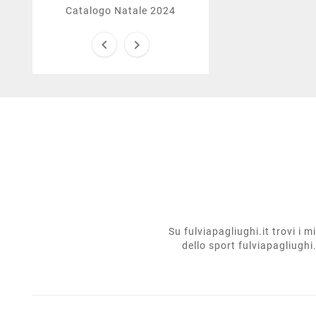
Catalogo Natale 2024


Su fulviapagliughi.it trovi i 
dello sport fulviapagliughi.i