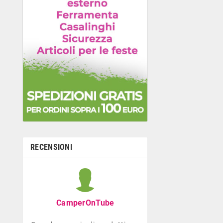
RECENSIONI
Graziella B
Negozio con ottima
CamperOnTube
di giocattoli che di
la prima infanzia