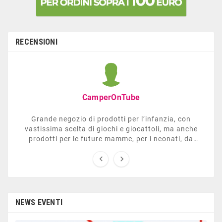
RECENSIONI
CamperOnTube
Grande negozio di prodotti per l’infanzia, con
vastissima scelta di giochi e giocattoli, ma anche
prodotti per le future mamme, per i neonati, da
carrozzelle e passeggini a lettini. Ha anche una


sezione dedicata all’arredo giardino, giochi all’aperto,
gazebo, tavoli da ping-pong, altalene, ecc. Personale
esperto, disponibile a consigliare e illustrare gli
articoli. Difficile non trovare risposta a quel che si
cerca.
NEWS EVENTI