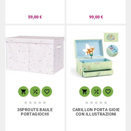
59,00 €
99,00 €
















3SPROUTS BAULE
CARILLON PORTA GIOIE
PORTAGIOCHI
CON ILLUSTRAZIONI