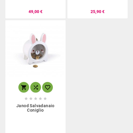
49,00 €
25,90 €








Janod Salvadanaio
Coniglio