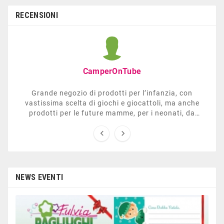
RECENSIONI
CamperOnTube
Grande negozio di prodotti per l’infanzia, con
vastissima scelta di giochi e giocattoli, ma anche
prodotti per le future mamme, per i neonati, da
carrozzelle e passeggini a lettini. Ha anche una


sezione dedicata all’arredo giardino, giochi all’aperto,
gazebo, tavoli da ping-pong, altalene, ecc. Personale
esperto, disponibile a consigliare e illustrare gli
articoli. Difficile non trovare risposta a quel che si
cerca.
NEWS EVENTI