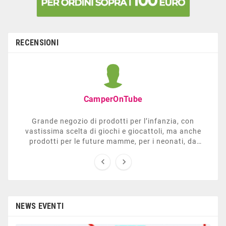
RECENSIONI
CamperOnTube
Grande negozio di prodotti per l’infanzia, con
vastissima scelta di giochi e giocattoli, ma anche
prodotti per le future mamme, per i neonati, da
carrozzelle e passeggini a lettini. Ha anche una


sezione dedicata all’arredo giardino, giochi all’aperto,
gazebo, tavoli da ping-pong, altalene, ecc. Personale
esperto, disponibile a consigliare e illustrare gli
articoli. Difficile non trovare risposta a quel che si
cerca.
NEWS EVENTI