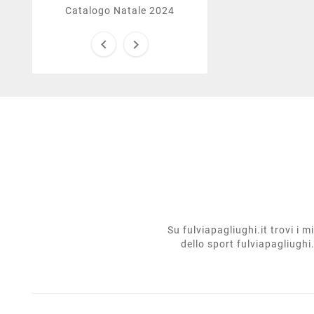
Catalogo Natale 2024


Su fulviapagliughi.it trovi i 
dello sport fulviapagliughi.i