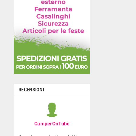
RECENSIONI
Graziella B
Negozio con ottima
CamperOnTube
di giocattoli che di
la prima infanzia