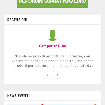
RECENSIONI
CamperOnTube
Grande negozio di prodotti per l’infanzia, con
vastissima scelta di giochi e giocattoli, ma anche
prodotti per le future mamme, per i neonati, da
carrozzelle e passeggini a lettini. Ha anche una


sezione dedicata all’arredo giardino, giochi all’aperto,
gazebo, tavoli da ping-pong, altalene, ecc. Personale
esperto, disponibile a consigliare e illustrare gli
articoli. Difficile non trovare risposta a quel che si
cerca.
NEWS EVENTI