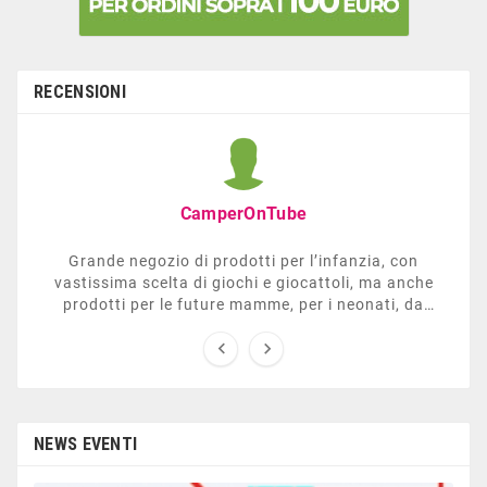
RECENSIONI
CamperOnTube
Grande negozio di prodotti per l’infanzia, con
vastissima scelta di giochi e giocattoli, ma anche
prodotti per le future mamme, per i neonati, da
carrozzelle e passeggini a lettini. Ha anche una


sezione dedicata all’arredo giardino, giochi all’aperto,
gazebo, tavoli da ping-pong, altalene, ecc. Personale
esperto, disponibile a consigliare e illustrare gli
articoli. Difficile non trovare risposta a quel che si
cerca.
NEWS EVENTI