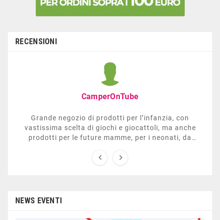
RECENSIONI
CamperOnTube
Grande negozio di prodotti per l’infanzia, con
vastissima scelta di giochi e giocattoli, ma anche
prodotti per le future mamme, per i neonati, da
carrozzelle e passeggini a lettini. Ha anche una


sezione dedicata all’arredo giardino, giochi all’aperto,
gazebo, tavoli da ping-pong, altalene, ecc. Personale
esperto, disponibile a consigliare e illustrare gli
articoli. Difficile non trovare risposta a quel che si
cerca.
NEWS EVENTI