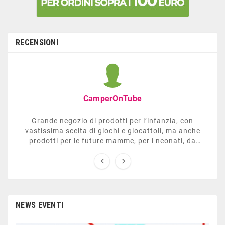
RECENSIONI
CamperOnTube
Grande negozio di prodotti per l’infanzia, con
vastissima scelta di giochi e giocattoli, ma anche
prodotti per le future mamme, per i neonati, da
carrozzelle e passeggini a lettini. Ha anche una


sezione dedicata all’arredo giardino, giochi all’aperto,
gazebo, tavoli da ping-pong, altalene, ecc. Personale
esperto, disponibile a consigliare e illustrare gli
articoli. Difficile non trovare risposta a quel che si
cerca.
NEWS EVENTI