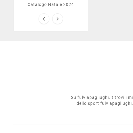
Catalogo Natale 2024


Su fulviapagliughi.it trovi i 
dello sport fulviapagliughi.i