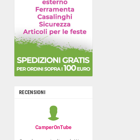
RECENSIONI
Graziella B
Negozio con ottima
CamperOnTube
di giocattoli che di
la prima infanzia