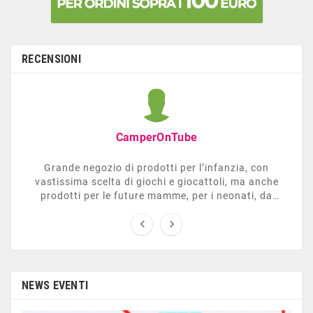
RECENSIONI
CamperOnTube
Grande negozio di prodotti per l’infanzia, con
vastissima scelta di giochi e giocattoli, ma anche
prodotti per le future mamme, per i neonati, da
carrozzelle e passeggini a lettini. Ha anche una


sezione dedicata all’arredo giardino, giochi all’aperto,
gazebo, tavoli da ping-pong, altalene, ecc. Personale
esperto, disponibile a consigliare e illustrare gli
articoli. Difficile non trovare risposta a quel che si
cerca.
NEWS EVENTI