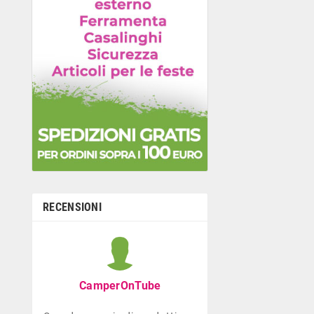
RECENSIONI
Graziella B
Negozio con ottima
CamperOnTube
di giocattoli che di
la prima infanzia