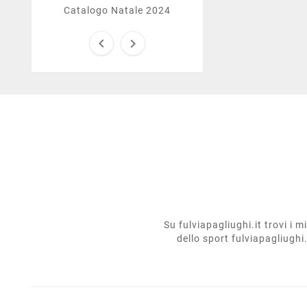
Catalogo Natale 2024


Su fulviapagliughi.it trovi i 
dello sport fulviapagliughi.i