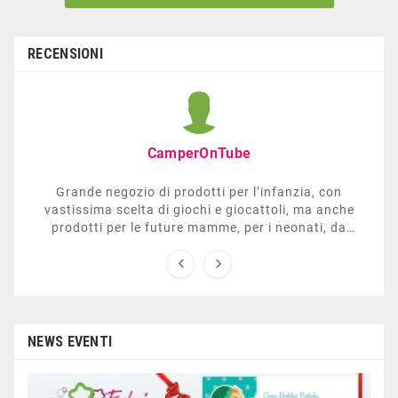
RECENSIONI
CamperOnTube
Grande negozio di prodotti per l’infanzia, con
vastissima scelta di giochi e giocattoli, ma anche
prodotti per le future mamme, per i neonati, da
carrozzelle e passeggini a lettini. Ha anche una


sezione dedicata all’arredo giardino, giochi all’aperto,
gazebo, tavoli da ping-pong, altalene, ecc. Personale
esperto, disponibile a consigliare e illustrare gli
articoli. Difficile non trovare risposta a quel che si
cerca.
NEWS EVENTI