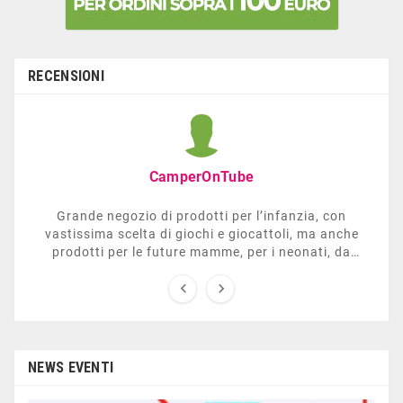
RECENSIONI
CamperOnTube
Grande negozio di prodotti per l’infanzia, con
vastissima scelta di giochi e giocattoli, ma anche
prodotti per le future mamme, per i neonati, da
carrozzelle e passeggini a lettini. Ha anche una


sezione dedicata all’arredo giardino, giochi all’aperto,
gazebo, tavoli da ping-pong, altalene, ecc. Personale
esperto, disponibile a consigliare e illustrare gli
articoli. Difficile non trovare risposta a quel che si
cerca.
NEWS EVENTI