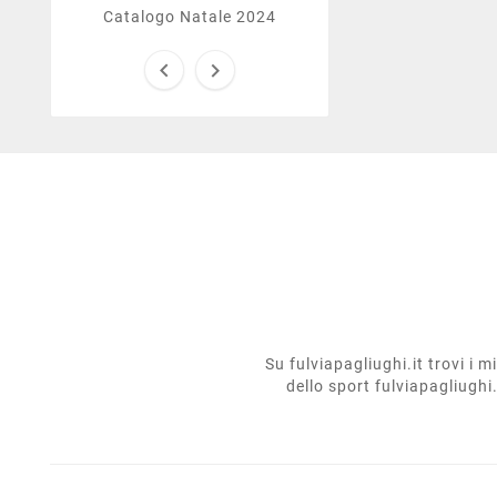
Catalogo Natale 2024


Su fulviapagliughi.it trovi i 
dello sport fulviapagliughi.i