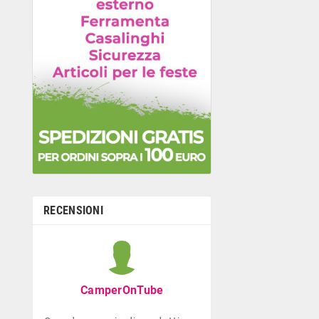
RECENSIONI
Graziella B
Negozio con ottima
CamperOnTube
di giocattoli che di
la prima infanzia