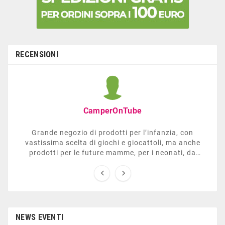
RECENSIONI
CamperOnTube
Grande negozio di prodotti per l’infanzia, con
vastissima scelta di giochi e giocattoli, ma anche
prodotti per le future mamme, per i neonati, da
carrozzelle e passeggini a lettini. Ha anche una


sezione dedicata all’arredo giardino, giochi all’aperto,
gazebo, tavoli da ping-pong, altalene, ecc. Personale
esperto, disponibile a consigliare e illustrare gli
articoli. Difficile non trovare risposta a quel che si
cerca.
NEWS EVENTI