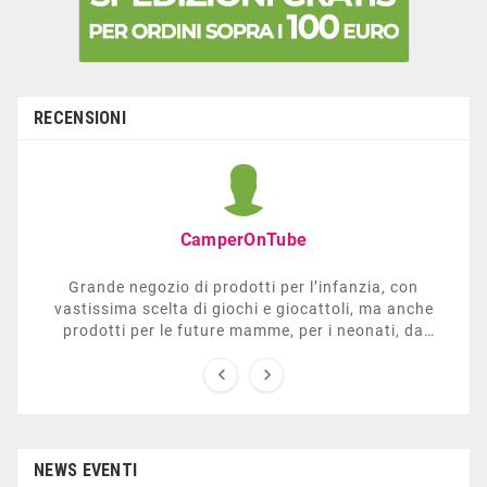
RECENSIONI
CamperOnTube
Grande negozio di prodotti per l’infanzia, con
vastissima scelta di giochi e giocattoli, ma anche
prodotti per le future mamme, per i neonati, da
carrozzelle e passeggini a lettini. Ha anche una


sezione dedicata all’arredo giardino, giochi all’aperto,
gazebo, tavoli da ping-pong, altalene, ecc. Personale
esperto, disponibile a consigliare e illustrare gli
articoli. Difficile non trovare risposta a quel che si
cerca.
NEWS EVENTI