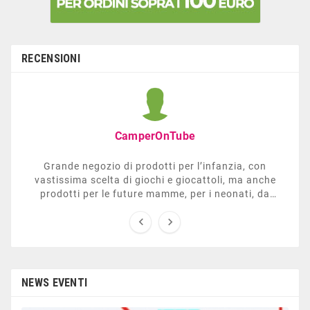
RECENSIONI
CamperOnTube
Grande negozio di prodotti per l’infanzia, con
vastissima scelta di giochi e giocattoli, ma anche
prodotti per le future mamme, per i neonati, da
carrozzelle e passeggini a lettini. Ha anche una


sezione dedicata all’arredo giardino, giochi all’aperto,
gazebo, tavoli da ping-pong, altalene, ecc. Personale
esperto, disponibile a consigliare e illustrare gli
articoli. Difficile non trovare risposta a quel che si
cerca.
NEWS EVENTI