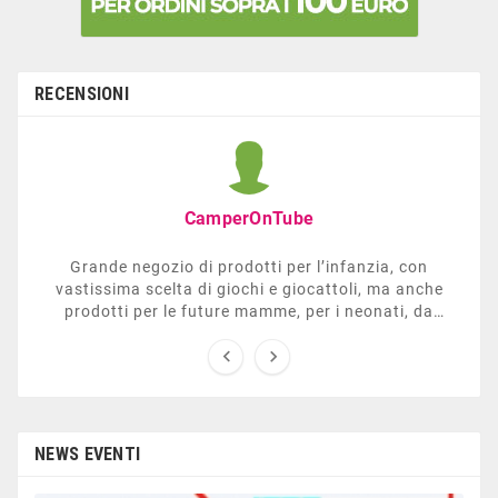
RECENSIONI
CamperOnTube
Grande negozio di prodotti per l’infanzia, con
vastissima scelta di giochi e giocattoli, ma anche
prodotti per le future mamme, per i neonati, da
carrozzelle e passeggini a lettini. Ha anche una


sezione dedicata all’arredo giardino, giochi all’aperto,
gazebo, tavoli da ping-pong, altalene, ecc. Personale
esperto, disponibile a consigliare e illustrare gli
articoli. Difficile non trovare risposta a quel che si
cerca.
NEWS EVENTI