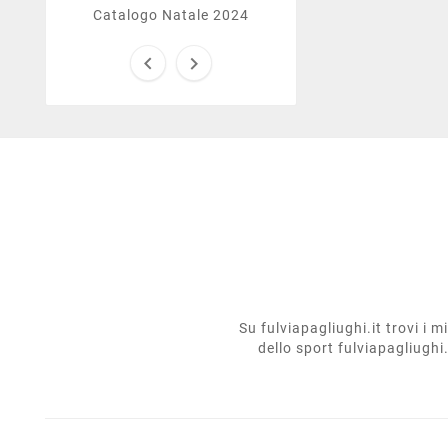
Catalogo Natale 2024


Su fulviapagliughi.it trovi i 
dello sport fulviapagliughi.i