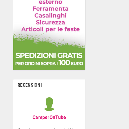
RECENSIONI
Graziella B
Negozio con ottima
CamperOnTube
di giocattoli che di
la prima infanzia