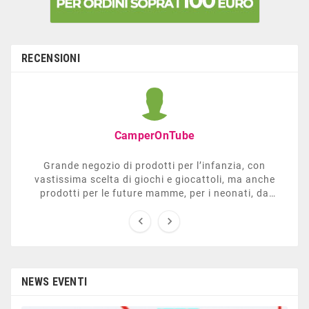
RECENSIONI
CamperOnTube
Grande negozio di prodotti per l’infanzia, con
vastissima scelta di giochi e giocattoli, ma anche
prodotti per le future mamme, per i neonati, da
carrozzelle e passeggini a lettini. Ha anche una


sezione dedicata all’arredo giardino, giochi all’aperto,
gazebo, tavoli da ping-pong, altalene, ecc. Personale
esperto, disponibile a consigliare e illustrare gli
articoli. Difficile non trovare risposta a quel che si
cerca.
NEWS EVENTI